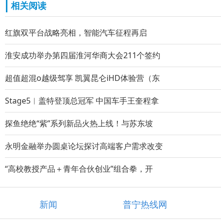
相关阅读
红旗双平台战略亮相，智能汽车征程再启
淮安成功举办第四届淮河华商大会211个签约
超值超混o越级驾享 凯翼昆仑iHD体验营（东
Stage5︱盖特登顶总冠军 中国车手王奎程拿
探鱼绝绝“紫”系列新品火热上线！与苏东坡
永明金融举办圆桌论坛探讨高端客户需求改变
“高校教授产品＋青年合伙创业”组合拳，开
新闻
普宁热线网