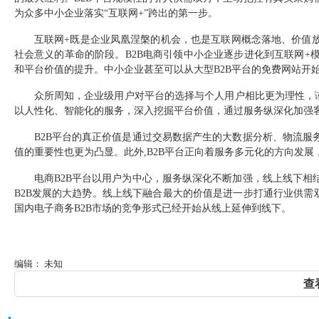
为众多中小企业落实
“
互联网
+”
跨出的第一步。
互联网
+
既是企业凤凰涅槃的机会，也是互联网概念落地、价值
社会意义的革命的阶段。
B2B
电商引领中小企业逐步进化到互联网
+
和平台价值的提升。中小企业甚至可以从大型
B2B
平台的
免费
网
站
开
众所周知，企业级用户对平台的选择与个人用户相比更为理性，谨
以人性化、智能化的服务，深入挖掘平台价值，通过服务纵深化加强
B2B
平台的真正价值是通过交易数据产生的大数据分析、物流服
值的重要性也更为凸显。此外
,B2B
平台正向着服务多元化的方向发展
电商
B2B
平台以用户为中心，服务纵深化不断加强，线上线下相
B2B
发展的大趋势。线上线下融合最大的价值是进一步打通行业供需
国内电子商务
B2B
市场的竞争形式已经开始从线上延伸到线下。
编辑： 未知
查