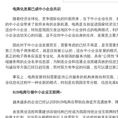
电商化发展已成中小企业共识
随着经济全球化、竞争国际化的扑面而来，当下中小企业生存、发
的中小企业带来了前所未有的全新机遇。电商是当前促进国家经济活
适合中小企业，特别是我国欠发达地区中小企业特点的电商模式，利
小企业迫切关心的问题。这不仅对中小企业自身的生存、发展意义重
因此对于中小企业发展而言，需要考虑的已经不再是，是否需要发
第三方电子商务模式，就是目前被公认的，适合中小企业发展的模式
真正的电子商务应该是专业化、具有很强的服务功能、具有
“
公用性
”
端服务商的
企业
名
录
信息源，为制造企业和流通企业搭建高效的信息
与诚信等方面已经日趋完善，而对双方有争议的问题，也可以通过第
事实上，电商发展特别需要提供公共服务的机构来推动和完善。
业信息化过程中一种全新的模式，特别是在我国非常分散、信息化基
B2B
电商引领中小企业互联网
+
越来越多的企业已经认识到
B2B
电商在帮助自身提升流通效率、
改造商业流程和重建供应链结构已经成为我国传统企业互联网转
的最大红利。
B2B
平台规模性的引入供需双方，主动把控有真实采购