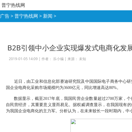
普宁热线网
广告
>
普宁热线网
>
新闻
>
B2B引领中小企业实现爆发式电商化发
2019-01-05 14:09 |
作者： 乐小编
|
来源： 未知
近日，由工业和信息化部赛迪研究院及中国国际电子商务中心研
国企业电商化采购市场规模约为
3600
亿元，同比增速高达
80%
。
数据显示，截至
2017
年底，我国民营企业数量超过
2700
万家，个
自民营经济，其重要意义显而易见。据权威调查显示，在我国现有的
为我国企业电商化的主力军。分析认为，在未来较长一段时期内，中