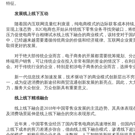
特征。
发展线上线下互动
随着国内互联网流量红利衰退，纯电商模式的边际获客成本持续上涨
呈现上涨态势，B2C电商也开始从传统线下零售业务寻找突破口，
压力促使电商平台相继试水线上线下融合的商业模式，该转变对于国
中，已经越来越需要遵循传统商业的价值和经济规律。互联网企业黄
取得更好的发展。
对于绝大部传统企业而言，电子商务的开展都需要统筹规划、分步
终端用户销售，可让传统企业在投入非常有限的资金的情况下，在利
会。对于传统行业的企业，特别是初涉电子商务的企业而言，选择专
新一代信息技术加速发展，技术驱动下的商业模式创新层出不穷，
一，成为促进消费的新途径和商贸流通创新发展的新亮点。因此，大
力，服务大众创业、万众创新具有重要意义。
线上线下精准融合
线上线下融合是2018年中国零售业发展的主流趋势。其具体表现
及消费场景延伸是线上线下融合的突出表现形式。
近年来，中国零售业经历了国内零售电商的高速增长期，但国内零售
上线下成本的剪刀差逐步弥合，借由线上线下融合模式，渗透线下超
合的模式，积极应用企业名录、大数据、人工智能等新技术手段提高