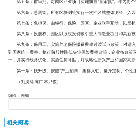
第五条：前审批。对园区产业项目实施前置
预审批
。年内将企
“
”
第六条：总测绘。所有区块测绘实行一次性区域整体测绘，入园
第七条：免担保。由银行、保险、园区、企业联手互动，以反担
第八条：投股权。园区以股权投资吸引重大制造业项目和高新技
第九条：保用工。实施养老保险缴费费率过渡试点政策，对进入
到国家统一费率。执行阶段性降低失业保险费率政策，企业按政策
一，并实行线路优化。实施住房补贴，对战略性新兴产业和国家高新
第十条：扶升级。按照
产业招商、集群入驻、量身定制、个性
“
（刘洗涌
陈广
林尹俊）
编辑： 未知
相关阅读