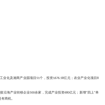
工业化及湘商产业园项目
个，投资
亿元；农业产业化项目
51
1676.58
8
承接沿海产业转移企业
余家，完成产业投资
亿元；新增
四上
单
500
680
“
”
处有商机。