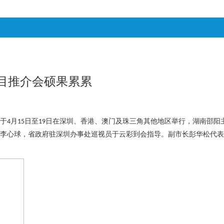
目推介会硕果累累
于
月
日至
日在深圳、香港、澳门及珠三角其他地区举行，湖南邵阳
4
15
19
李心球，省政府驻深圳办事处巡视员于云彩到会指导。副市长彭华松代