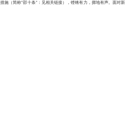
条措施（简称
邵十条
：见相关链接），铿锵有力，掷地有声。面对新
“
”