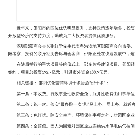
近年来，邵阳市的区位优势明显提升，支持政策逐年增多，投资
开放型经济的支持力度，竭诚为广大投资者提供优质服务。
深圳邵阳商会会长张红学先生代表粤港澳地区邵阳商会向市委、
阳考察、投资的亲身经历告诉与会客商，邵阳正处在快速发展中，这
在随后举行的重大项目签约仪式上，邵东智谷建设项目、邵阳经
签约，项目总投资
亿元，引进市外资金
亿元。
192.7
188.9
相关链接：
邵阳优化营商环境十条措施
邵十条
：
“
”
第一条：零收费。行政事业性收费全免，服务性收费由用事单位
第二条：跑一次。落实
最多跑一次
和
马上办、网上办、就近
“
”
“
第三条：免打扰。除安全生产、环境保护事项之外，对园区企业
第四条：全赔偿。因人为因素对园区企业实施供水供电供气拉闸