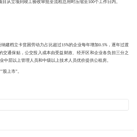
项目从立项到竣工验收审批全流程总用时压缩至
个工作日内。
100
吸纳建档立卡贫困劳动力占比超过
的企业每年增加
，逐年过渡
15%
0.5%
的交通保贴，公交投入成本由受益财政、经开区和企业各负担三分之
业中层以上管理人员和中级以上技术人员优价提供公租房。
股上市
。
”“
”