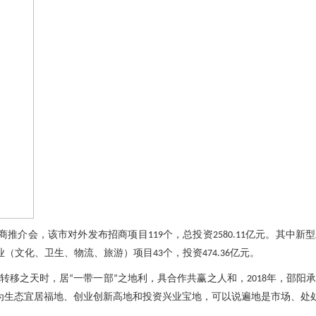
商推介会，该市对外发布招商项目
个，总投资
亿元。其中新型
119
2580.11
业（文化、卫生、物流、旅游）项目
个，投资
亿元。
43
474.36
业转移之天时，居
一带一部
之地利，具合作共赢之人和，
年，邵阳
“
”
2018
为生态宜居福地、创业创新高地和投资兴业宝地，可以说遍地是市场、处