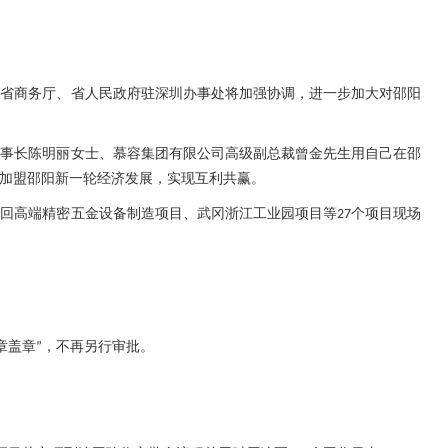
。省商务厅、省人民政府驻深圳办事处将加强协调，进一步加大对邵阳
董事长陈明丽女士、慕容集团有限公司高级副总裁曾金先生用自己在邵
加盟邵阳新一轮经济发展，实现互利共赢。
隆回高端精密五金设备制造项目、武冈浙江工业园项目等
个项目现场
27
章盖章
，不再另行审批。
”