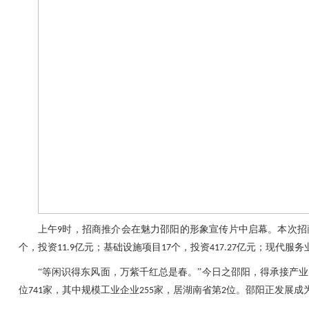
上午
时，招商推介会在魅力邵阳的形象宣传片中启幕。本次招
9
个，投资
亿元；基础设施项目
个，投资
亿元；现代服务
11.9
17
417.27
“等闲识得东风面，万紫千红总是春。”今日之邵阳，得承接产
位
家，其中规模工业企业
家，居湖南省第
位。邵阳正发展成
741
255
2