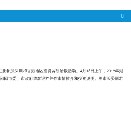
主要参加深圳和香港地区投资贸易洽谈活动。
月
日上午，
年湖
4
16
2019
表邵阳市委、市政府致欢迎辞并作市情推介和投资说明。副市长晏丽君