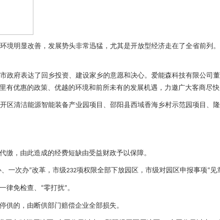
环境明显改善，发展势头非常迅猛，尤其是开放型经济走在了全省前列
市政府表达了回乡投资、建设家乡的意愿和决心。爱能森科技有限公司
里有优惠的政策、优越的环境和前所未有的发展机遇，力邀广大客商尽快
开区清洁能源智能装备产业园项目、邵阳县西域香海乡村示范园项目、
代缴，由此造成的经费短缺由受益财政予以保障。
办、一次办
改革，市级
项权限全部下放园区，市级对园区申报事项
见
”
232
“
一律免检查、
零打扰
。
“
”
停供的，由断供部门赔偿企业全部损失。