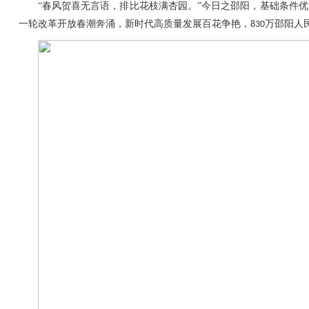
“春风贺喜无言语，排比花枝满杏园。”今日之邵阳，基础条件
一轮改革开放春潮奔涌，新时代高质量发展百花争艳，
万邵阳人
830