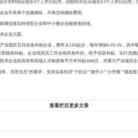
业开办时间压缩至
个工作日以内，邵阳经开区压缩至
个工作日以内；
4
3.5
企业不再单个实施测绘，不再交纳测绘费用。
保增信落实科创型企业和中小微企业融资免担保。
术企业入园。
产业园区且符合条件的企业，费率从
起步，每年增加
，其中
12%
0.5%-1%
享受稳岗补贴。企业培训员工符合相关条件的，给予培训补贴。实行优惠
技术企业的高管和高端人才购房每平方米补贴
元，对重大产业项目企
1000
服务、培育生态
的要求，支持实体经济
个转企
微升小
小升规
规改股
”
“
”“
”“
”“
查看栏目更多文章