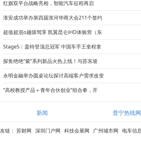
红旗双平台战略亮相，智能汽车征程再启
淮安成功举办第四届淮河华商大会211个签约
超值超混o越级驾享 凯翼昆仑iHD体验营（东
Stage5︱盖特登顶总冠军 中国车手王奎程拿
探鱼绝绝“紫”系列新品火热上线！与苏东坡
永明金融举办圆桌论坛探讨高端客户需求改变
“高校教授产品＋青年合伙创业”组合拳，开
新闻
普宁热线
友链：
苏财网
深圳门户网
科技会展网
广州城市网
电车信