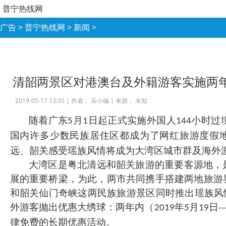
普宁热线网
广告
>
普宁热线网
>
新闻
>
清韶两景区对港澳台及外籍游客实施两
2019-05-17 13:35 |
作者： 乐小编
|
来源： 未知
随着广东
月
日起正式实施外国人
小时过
5
1
144
国内许多少数民族居住区都成为了网红旅游度假
远、韶关感受瑶族风情将成为大湾区城市群及海外
大湾区是粤北清远和韶关旅游的重要客源地，
展的重要桥梁，为此，两市共同携手搭建两地旅游
和韶关仙门奇峡这两民族旅游景区同时推出瑶族风
外游客抛出优惠大绣球：两年内（
年
月
日
2019
5
19
律免费的长期优惠活动。