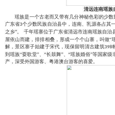
清远连南瑶族
瑶族是一个古老而又带有几分神秘色彩的少数
广东省
个少数民族自治县中，连南、乳源各占其一
3
之乡”。
千年瑶寨位于广东省清远市连南瑶族自治
屋依山而建，排排相叠，形成一个个山寨，叫做“瑶
解，景区寨子始建于宋代，现保留明清古建筑
398
到瑶族“耍歌堂”、“长鼓舞”、“瑶族婚俗”等国
产，深受外国游客、粤港澳台游客的喜爱。