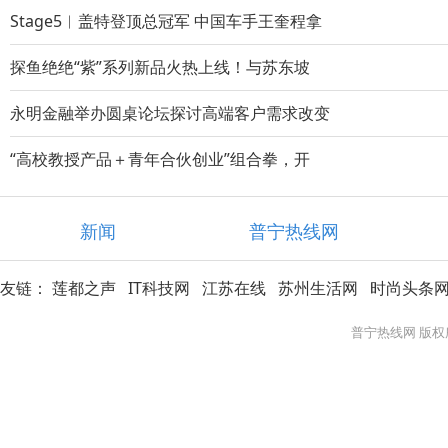
Stage5︱盖特登顶总冠军 中国车手王奎程拿
探鱼绝绝“紫”系列新品火热上线！与苏东坡
永明金融举办圆桌论坛探讨高端客户需求改变
“高校教授产品＋青年合伙创业”组合拳，开
新闻
普宁热线网
友链：
莲都之声
IT科技网
江苏在线
苏州生活网
时尚头条
普宁热线网 版