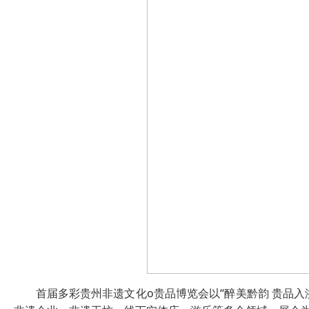
首届多彩贵州非遗文化o贵品博览会以“醉美黔韵 贵品入