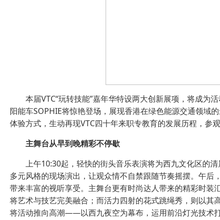
本届VTC“玩转技能”嘉年华特设两大创新展项，将成为
阳能车SOPHIE将惊艳登场，展现香港在绿色能源交通领域
体验方式，生动再现VTC四十年来职专教育的发展历程，参
主舞台从早到晚精彩不停歇
上午10:30起，轻快的街头音乐表演将为西九文化区的清晨
多元风格的现场演出，让观众情不自禁跟随节奏摇摆。午后，
带来丰富的视听享受。主舞台更有时尚达人带来的精彩时装
将艺术与技艺完美融合；而活力四射的花式跳绳秀，则以其高
将活动推向高潮——以西九夜空为幕布，运用前沿灯光技术